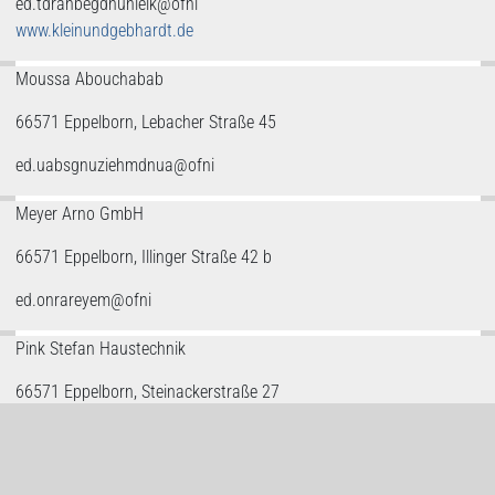
ed.tdrahbegdnunielk@ofni
www.kleinundgebhardt.de
Moussa Abouchabab
66571 Eppelborn, Lebacher Straße 45
ed.uabsgnuziehmdnua@ofni
Meyer Arno GmbH
66571 Eppelborn, Illinger Straße 42 b
ed.onrareyem@ofni
Pink Stefan Haustechnik
66571 Eppelborn, Steinackerstraße 27
ed.knip-kinhcetsuah@ofni
www.haustechnik-pink.de