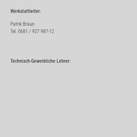
Werkstattleiter:
Patrik Braun
Tel. 0681 / 927 987-12
Technisch-Gewerbliche Lehrer:
Max Engel
Tel. 0681 / 927 987-11
Stephan Hippchen
Tel: 0681 / 927 987-13
Benjamin Philippi
Tel. 0681 / 927 987-14