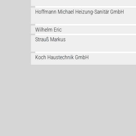
Hoffmann Michael Heizung-Sanitär GmbH
Wilhelm Eric
Strauß Markus
Koch Haustechnik GmbH
Conrad Adolf GmbH
Haupenthal Willi
Philippi & Hahn GmbH
Rehm Karl-Heinz GmbH
Resch Johann GmbH