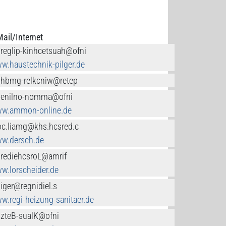
Mail/Internet
.reglip-kinhcetsuah@ofni
w.haustechnik-pilger.de
.hbmg-relkcniw@retep
.enilno-nomma@ofni
w.ammon-online.de
c.liamg@khs.hcsred.c
w.dersch.de
.rediehcsroL@amrif
w.lorscheider.de
.iger@regnidiel.s
w.regi-heizung-sanitaer.de
.zteB-sualK@ofni