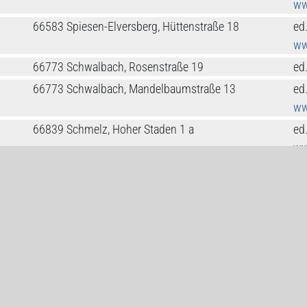
ww
66583 Spiesen-Elversberg, Hüttenstraße 18
ed
ww
66773 Schwalbach, Rosenstraße 19
ed
66773 Schwalbach, Mandelbaumstraße 13
ed
ww
66839 Schmelz, Hoher Staden 1 a
ed
ww
66128 Saarbrücken, Kirchenstraße 1 a
ed
ww
66113 Saarbrücken, Rappoltsweilerstraße 21
mo
66121 Saarbrücken, Obere Lauerfahrt 3
ed
66133 Saarbrücken, Kaiserstraße 70
ed
66125 Saarbrücken, Saarbrücker Straße 299
ed
ww