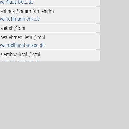
w.Klaus-Betz.de
.enilno-t@nnamffoh.lehcim
w.hoffmann-shk.de
.websh@ofni
.neziehtnegilletni@ofni
w.intelligentheizen.de
.zlemhcs-hcok@ofni
w.koch-schmelz.de
.darnocfloda@ofni
w.adolfconrad-gmbh.com
c.loa@1lahtnepuahw
.nhah-ippilihp@ofni
.bs-mher@ofni
.enilno@hbmg.hcser.nnahoj
w.resch-heizung-sanitaer.de