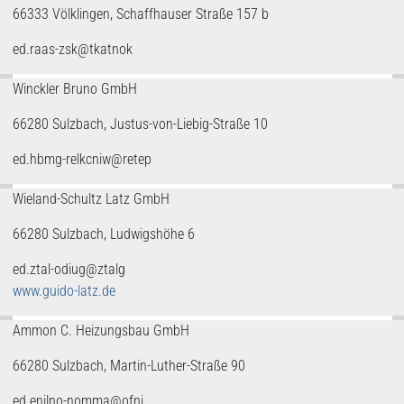
66333 Völklingen, Schaffhauser Straße 157 b
ed.raas-zsk@tkatnok
Winckler Bruno GmbH
66280 Sulzbach, Justus-von-Liebig-Straße 10
ed.hbmg-relkcniw@retep
Wieland-Schultz Latz GmbH
66280 Sulzbach, Ludwigshöhe 6
ed.ztal-odiug@ztalg
www.guido-latz.de
Ammon C. Heizungsbau GmbH
66280 Sulzbach, Martin-Luther-Straße 90
ed.enilno-nomma@ofni