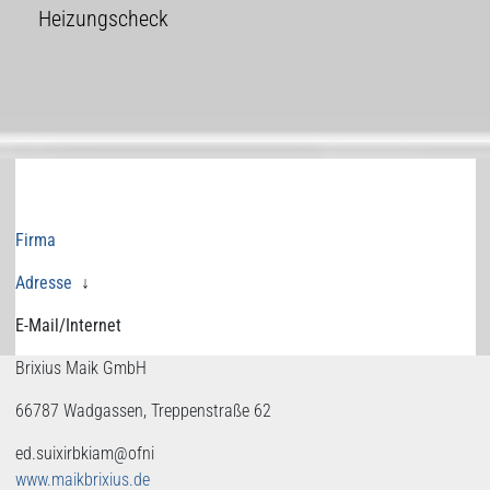
Heizungscheck
Firma
Adresse
↓
E-Mail/Internet
Brixius Maik GmbH
66787 Wadgassen, Treppenstraße 62
ed.suixirbkiam@ofni
www.maikbrixius.de