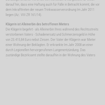
darauf hin, dass eine Haftung auch für Fälle in Betracht kommt, die vor
dem Inkrafttreten der neuen Trinkwasserverordnung Im Jahr 2011
liegen (Az.: VIII ZR 161/14).
Klägerin ist Alleinerbin des betroffenen Mieters
Die Klägerin begehrt - als Alleinerbin Ihres während des Rechtsstreits
verstorbenen Vaters - Schadenersatz und Schmerzensgeld in Höhe
von 23.415,84 Euro nebst Zinsen. Der Vater der Klägerin war Mieter
einer Wohnung der Beklagten. Er erkrankte Im Jahr 2008 an einer
durch Legionellen hervorgerufenen Lungenentzündung. Das
zuständige Bezirksamt stellte daraufhin in der Wohnung des Vaters
der Klägerin und im Keller des Mietshauses eine starke Legionellen-
Kontamination fest. Die Klägerin vertritt die Auffassung, die Beklagte
habe ihre Pflicht zur regelmäßigen Kontrolle des Trinkwassers
verletzt, und führt die Erkrankung ihres Vaters hierauf zurück. Das
Amtsgericht hat die Klage abgewiesen. Die hiergegen gerichtete
Berufung der Klägerin hatte keinen Erfolg.
Pflichtverletzung komme auch vor Inkrafttreten der
Trinkwasserverordnung in Betracht