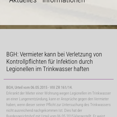
BGH: Vermieter kann bei Verletzung von
Kontrollpflichten für Infektion durch
Legionellen im Trinkwasser haften
BGH, Urteil vom 06.05.2015 - VIII ZR 161/14.
Erkrankt der Mieter einer Wohnung wegen Legionellen im Trinkwasser
an einer Lungenentzündung, kann er Ansprüche gegen den Vermieter
haben, wenn dieser seiner Pflicht zur Untersuchung des Trinkwassers
nicht ausreichend nachgekommen Ist. Dies hat der
Bundesgerichtshof mit Urteil vom 06.05.2015 klargestellt. Er weist